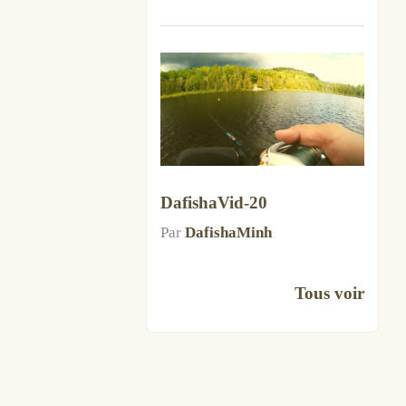
DafishaVid-20
Par
DafishaMinh
Tous voir
Infolettre