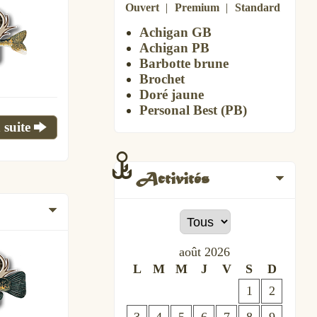
Ouvert
Premium
Standard
Achigan GB
Achigan PB
Barbotte brune
Brochet
Doré jaune
Personal Best (PB)
 suite
Activités
août
2026
L
M
M
J
V
S
D
1
2