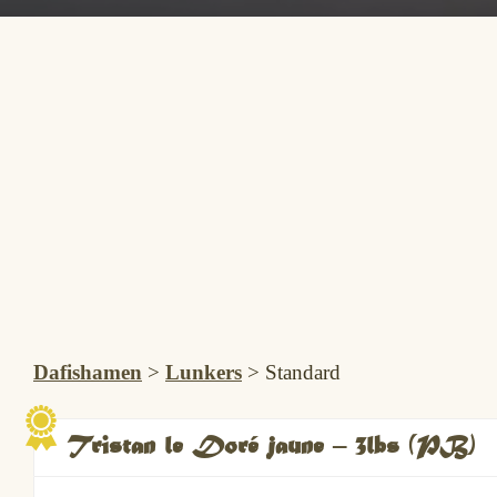
Dafishamen
>
Lunkers
>
Standard
Tristan le Doré jaune – 3lbs (PB)