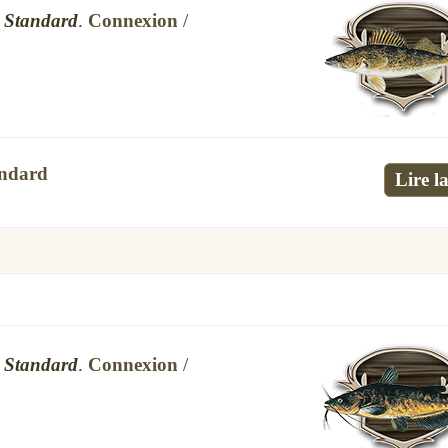
s
Standard
.
Connexion
/
ndard
Lire la
s
Standard
.
Connexion
/