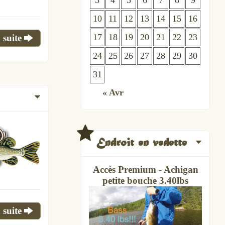
3
4
5
6
7
8
9
10
11
12
13
14
15
16
17
18
19
20
21
22
23
 suite
24
25
26
27
28
29
30
31
« Avr
Endroit en vedette
Accès Premium - Achigan
petite bouche 3.40lbs
 suite