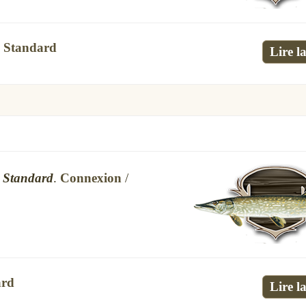
,
Standard
Lire la
s
Standard
.
Connexion
/
ard
Lire la