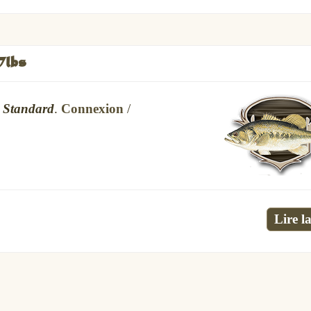
7lbs
s
Standard
.
Connexion
/
Lire la