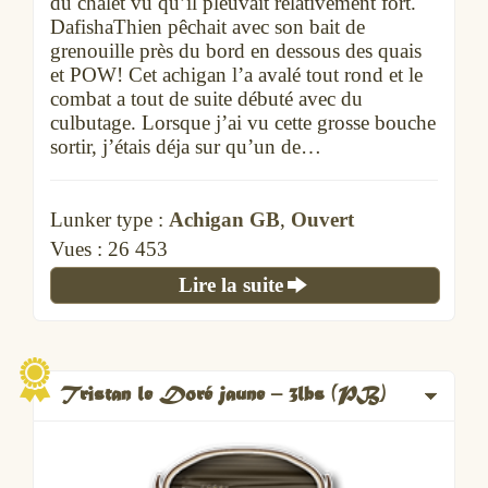
du chalet vu qu’il pleuvait relativement fort.
DafishaThien pêchait avec son bait de
grenouille près du bord en dessous des quais
et POW! Cet achigan l’a avalé tout rond et le
combat a tout de suite débuté avec du
culbutage. Lorsque j’ai vu cette grosse bouche
sortir, j’étais déja sur qu’un de…
Lunker type :
Achigan GB
,
Ouvert
Vues :
26 453
Lire la suite
Tristan le Doré jaune – 3lbs (PB)