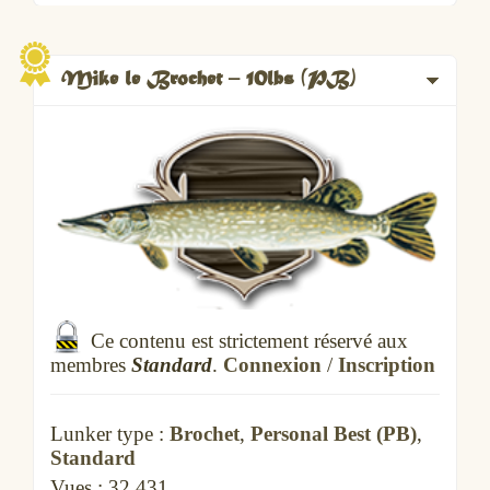
Mike le Brochet – 10lbs (PB)
Ce contenu est strictement réservé aux
membres
Standard
.
Connexion
/
Inscription
Lunker type :
Brochet
,
Personal Best (PB)
,
Standard
Vues :
32 431