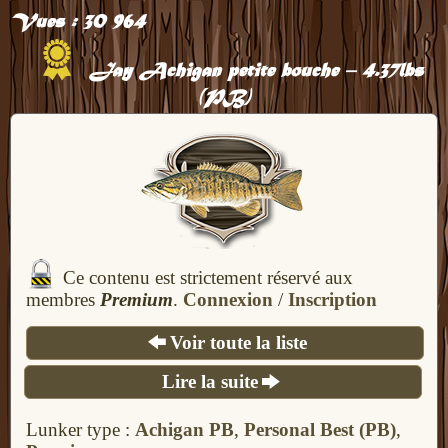
Vues :
30 964
Jay Achigan petite bouche – 4.37lbs
(PB)
Ce contenu est strictement réservé aux
membres
Premium
.
Connexion
/
Inscription
Voir toute la liste
Lire la suite
Lunker type :
Achigan PB
,
Personal Best (PB)
,