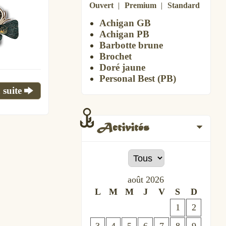
Ouvert
Premium
Standard
Achigan GB
Achigan PB
Barbotte brune
Brochet
Doré jaune
Personal Best (PB)
 suite
Activités
août
2026
L
M
M
J
V
S
D
1
2