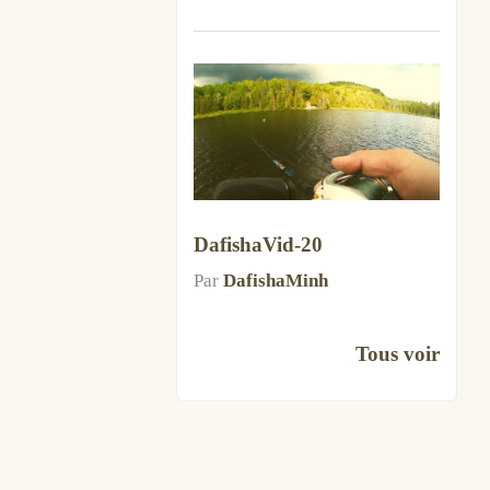
DafishaVid-20
Par
DafishaMinh
Tous voir
Infolettre