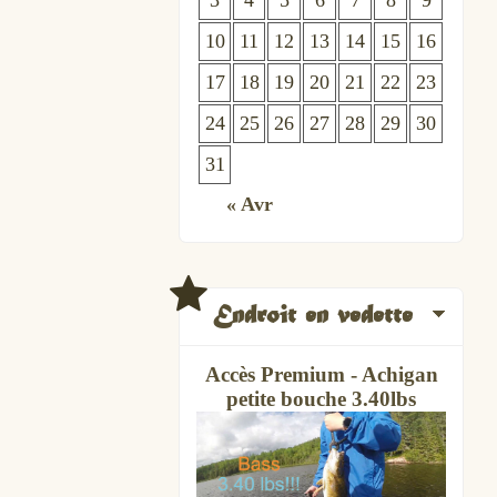
3
4
5
6
7
8
9
10
11
12
13
14
15
16
17
18
19
20
21
22
23
24
25
26
27
28
29
30
31
« Avr
Endroit en vedette
Accès Premium - Achigan
petite bouche 3.40lbs