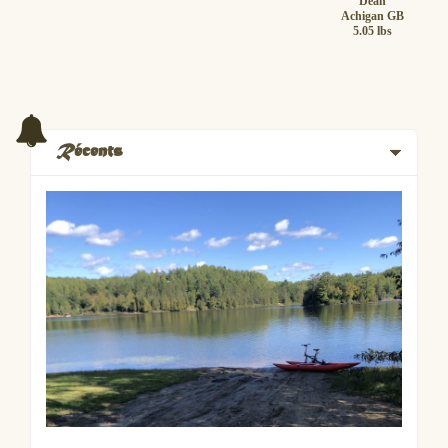
Dean
Achigan GB
5.05 lbs
Récents