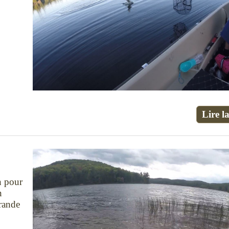
Lire la
n pour
n
grande