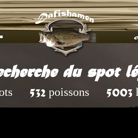
s
A
cherche du spot lé
ots
poissons
l
532
5003