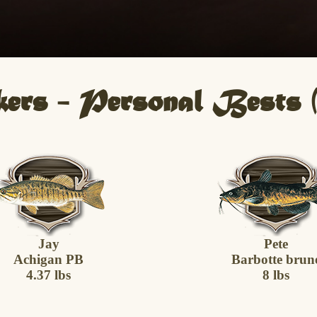
ers - Personal Bests
Jay
Pete
Achigan PB
Barbotte brun
4.37 lbs
8 lbs