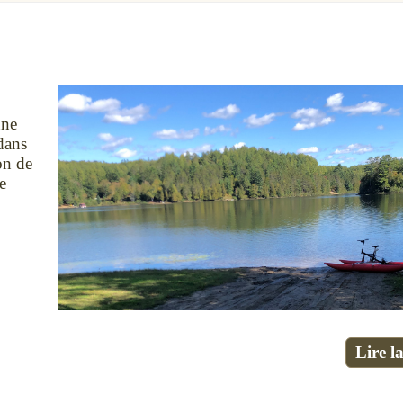
nne
 dans
on de
e
Lire la