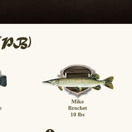
 (PB)
Mike
e
Brochet
10 lbs