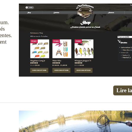
mium.
ués
entes.
ent
Lire la