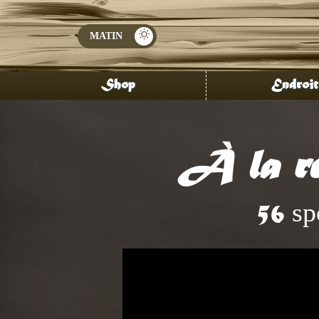
Shop
Endroit
À la re
sp
56