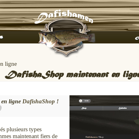
s
A
n ligne
DafishaShop maintenant en lign
 en ligne
DafishaShop
!
és plusieurs types
mmes maintenant fiers de