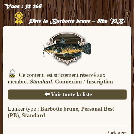
Vues :
32 268
Pete la Barbotte brune – 8lbs (PB)
Ce contenu est strictement réservé aux
membres
Standard
.
Connexion
/
Inscription
Voir toute la liste
Lunker type :
Barbotte brune
,
Personal Best
(PB)
,
Standard
Partager: