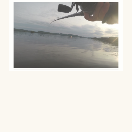
Spots :
Standard
,
Outaouais
,
Lacs
,
Lac la
Blanche
Étiquettes :
Connexion
/
Inscription
Vues :
10 417
Lire la suite
Lac Grand et Dame
2019/06/17
Ce contenu est strictement réservé aux
membres
Standard
.
Connexion
/
Inscription