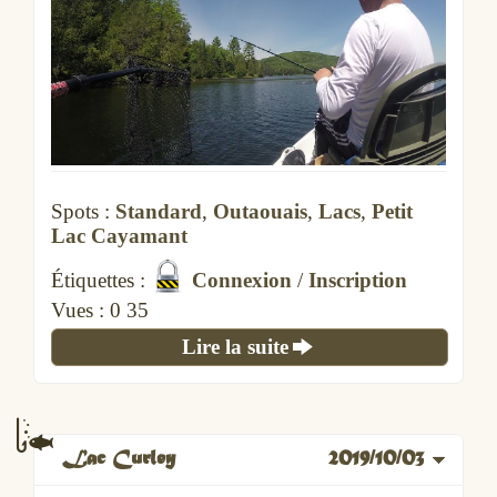
Spots :
Standard
,
Outaouais
,
Lacs
,
Petit
Lac Cayamant
Étiquettes :
Connexion
/
Inscription
Vues :
2 109
Lire la suite
Lac Curley
2019/10/03