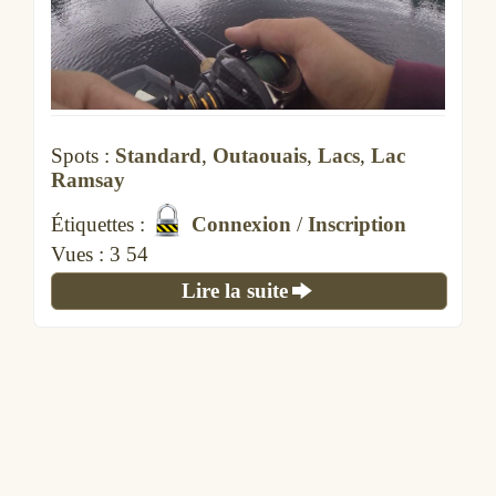
Spots :
Standard
,
Outaouais
,
Lacs
,
Lac
Ramsay
Étiquettes :
Connexion
/
Inscription
Vues :
11 164
Lire la suite
Lac Pemichangan
2019/08/07
Ce contenu est strictement réservé aux