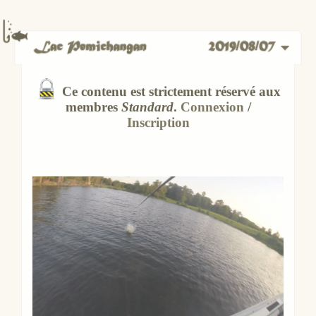
membres
Standard
.
Connexion
/
Inscription
Spots :
Standard
,
Outaouais
,
Lacs
,
Lac
Pemichangan
Étiquettes :
Connexion
/
Inscription
Vues :
10 389