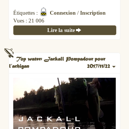
Étiquettes :
Connexion
/
Inscription
Vues :
21 006
Lire la suite
Top water: Jackall Pompadour pour
l’achigan
2017/11/22