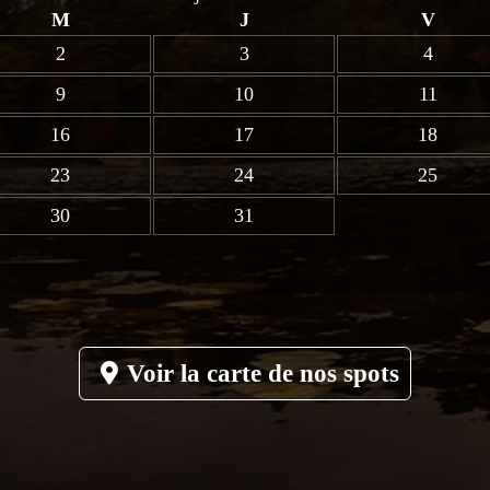
M
J
V
2
3
4
9
10
11
16
17
18
23
24
25
30
31
Voir la carte de nos spots