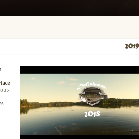
2019
n
rface
nous
es