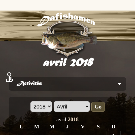
avril 2018
Activités
Go
avril
2018
L
M
M
J
V
S
D