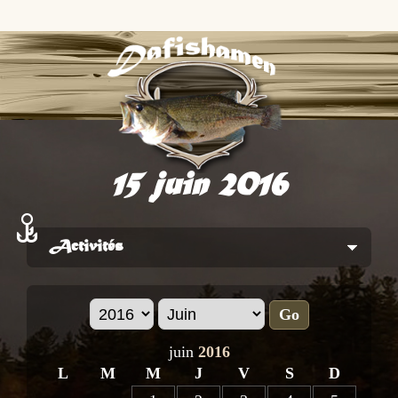
15 juin 2016
Activités
Go
juin
2016
L
M
M
J
V
S
D