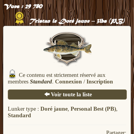
Vues :
29 780
Tristan le Doré jaune – 3lbs (PB)
Ce contenu est strictement réservé aux
membres
Standard
.
Connexion
/
Inscription
Voir toute la liste
Lunker type :
Doré jaune
,
Personal Best (PB)
,
Standard
Partager: