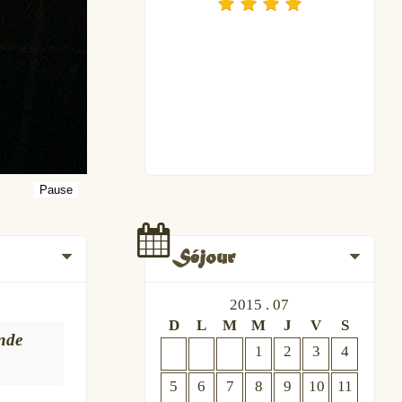
Séjour
2015 . 07
D
L
M
M
J
V
S
nde
1
2
3
4
5
6
7
8
9
10
11