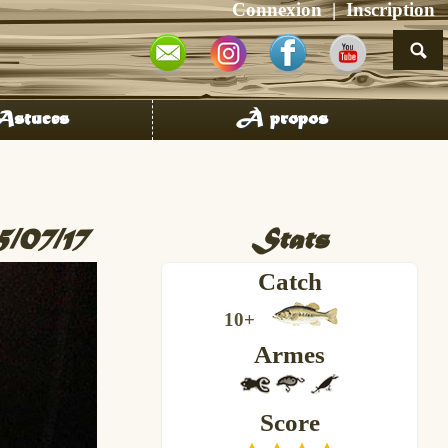
Connexion
Inscription
stuces
À propos
5/07/17
Stats
Catch
10+
Armes
Score