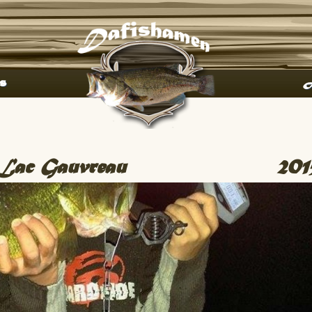
s
A
Lac Gauvreau
201