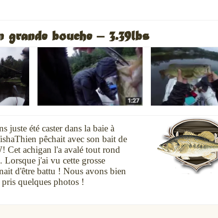
grande bouche – 3.39lbs
s juste été caster dans la baie à
afishaThien pêchait avec son bait de
 Cet achigan l'a avalé tout rond
. Lorsque j'ai vu cette grosse
enait d'être battu ! Nous avons bien
 pris quelques photos !