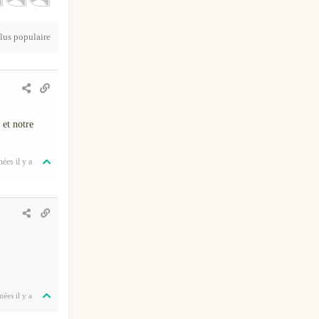
plus populaire
 et notre
nées il y a
nées il y a