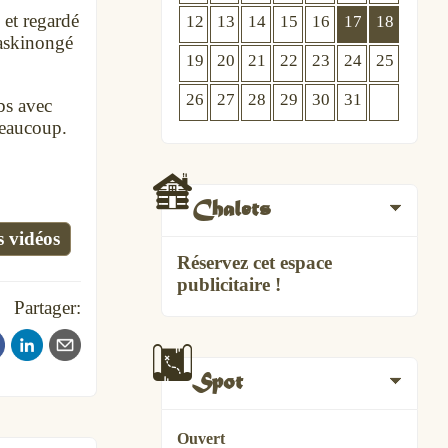
 et regardé
12
13
14
15
16
17
18
askinongé
19
20
21
22
23
24
25
26
27
28
29
30
31
bs avec
beaucoup.
Chalets
s vidéos
Réservez cet espace
publicitaire !
Partager:
Spot
Ouvert