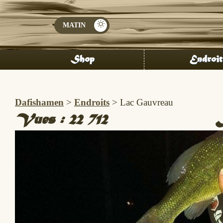
Shop
Endroit
Dafishamen
>
Endroits
>
Lac Gauvreau
Vues :
22 712