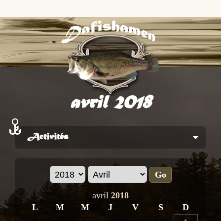
avril 2018
Activités
Go
avril
2018
L
M
M
J
V
S
D